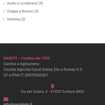
Aceto e condimenti
(4)
Grappa e Nocino
(3)
Gelatina
(2)
GARUTI – Cantina dal 1920
Cantina e Agriturismo
Società Agricola Garuti Dante, Elio e Romeo S.S.
CF e P.IVA IT 00935560367
Via per Solara, 6 - 41030 Sorbara (MO)
info@garutivini.it