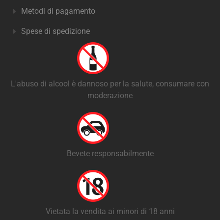
Metodi di pagamento
Spese di spedizione
L'abuso di alcool è dannoso per la salute, consumare con
moderazione
Bevete responsabilmente
Vietata la vendita ai minori di 18 anni