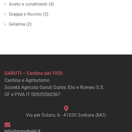
Aceto e condimenti
(4)
Grappa e Nocino
(3)
Gelatina
(2)
GARUTI – Cantina dal 1920
Cantina e Agriturismo
Società Agricola Garuti Dante, Elio e Romeo S.S.
CF e P.IVA IT 00935560367
Via per Solara, 6 - 41030 Sorbara (MO)
info@garutivini.it