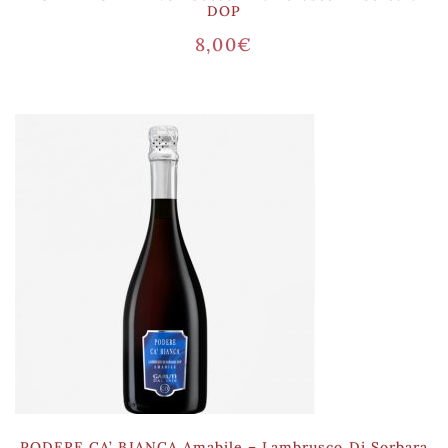
DOP
8,00
€
PODERE CA’ BIANCA Amabile – Lambrusco Di Sorbara