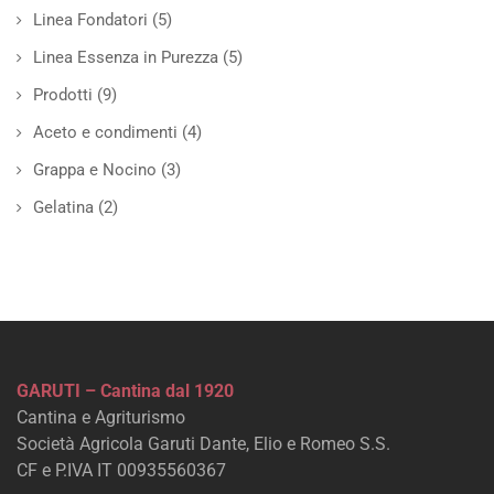
Linea Fondatori
(5)
Linea Essenza in Purezza
(5)
Prodotti
(9)
Aceto e condimenti
(4)
Grappa e Nocino
(3)
Gelatina
(2)
GARUTI – Cantina dal 1920
Cantina e Agriturismo
Società Agricola Garuti Dante, Elio e Romeo S.S.
CF e P.IVA IT 00935560367