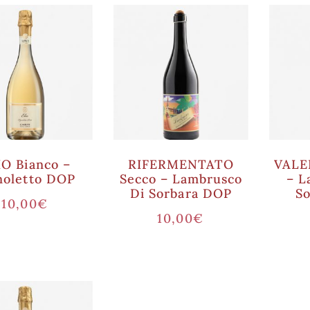
IO Bianco –
RIFERMENTATO
VALE
noletto DOP
Secco – Lambrusco
– L
Di Sorbara DOP
S
10,00
€
10,00
€