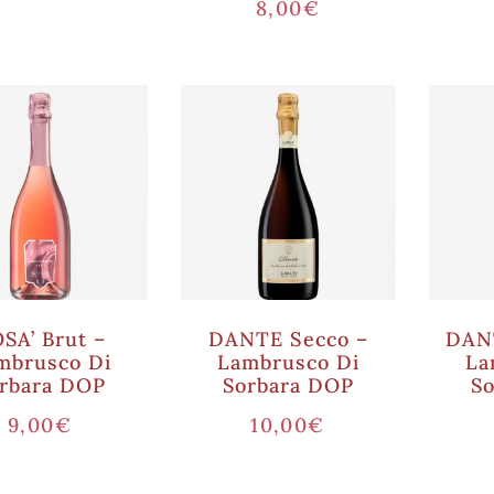
8,00
€
SA’ Brut –
DANTE Secco –
DANT
mbrusco Di
Lambrusco Di
La
rbara DOP
Sorbara DOP
S
9,00
€
10,00
€