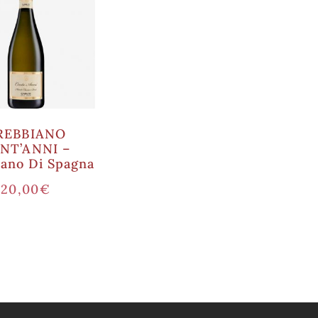
REBBIANO
NT’ANNI –
iano Di Spagna
20,00
€