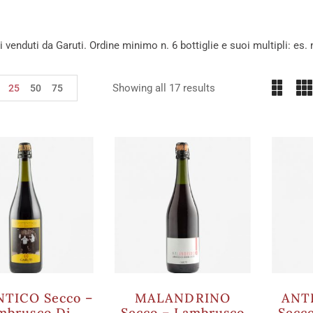
ini venduti da Garuti. Ordine minimo n. 6 bottiglie e suoi multipli: es. n
Showing all 17 results
25
50
75
TICO Secco –
MALANDRINO
ANT
mbrusco Di
Secco – Lambrusco
Secc