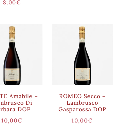
8,00
€
E Amabile –
ROMEO Secco –
mbrusco Di
Lambrusco
orbara DOP
Gasparossa DOP
10,00
€
10,00
€