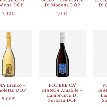
dena DOP
Di Modena DOP
Di 
7,00
€
7,00
€
NA Bianco –
PODERE CA’
P
noletto DOP
BIANCA Amabile –
BIA
Lambrusco Di
La
8,00
€
Sorbara DOP
S