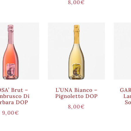
8,00
€
SA’ Brut –
L’UNA Bianco –
GAR
mbrusco Di
Pignoletto DOP
La
rbara DOP
S
8,00
€
9,00
€