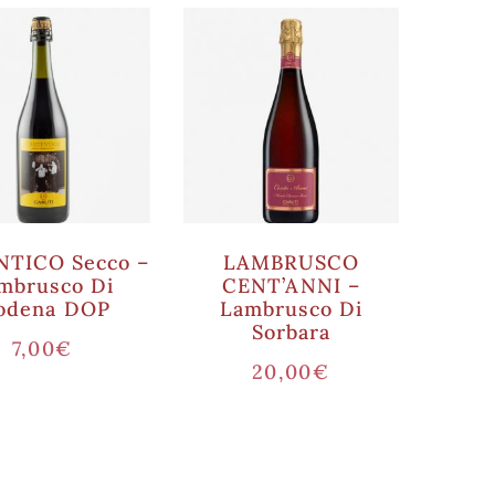
TICO Secco –
LAMBRUSCO
mbrusco Di
CENT’ANNI –
odena DOP
Lambrusco Di
Sorbara
7,00
€
20,00
€