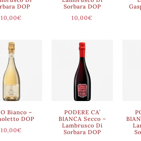
rbara DOP
Sorbara DOP
Gas
10,00
€
10,00
€
IO Bianco –
PODERE CA’
P
noletto DOP
BIANCA Secco –
BIAN
Lambrusco Di
La
10,00
€
Sorbara DOP
S