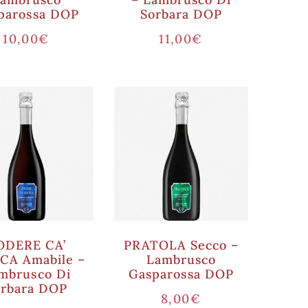
parossa DOP
Sorbara DOP
10,00
€
11,00
€
ODERE CA’
PRATOLA Secco –
CA Amabile –
Lambrusco
mbrusco Di
Gasparossa DOP
orbara DOP
8,00
€