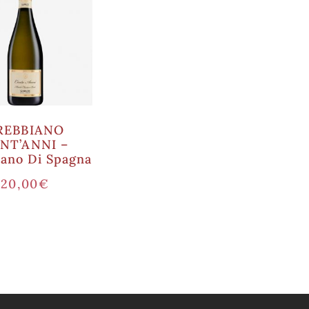
REBBIANO
NT’ANNI –
iano Di Spagna
20,00
€