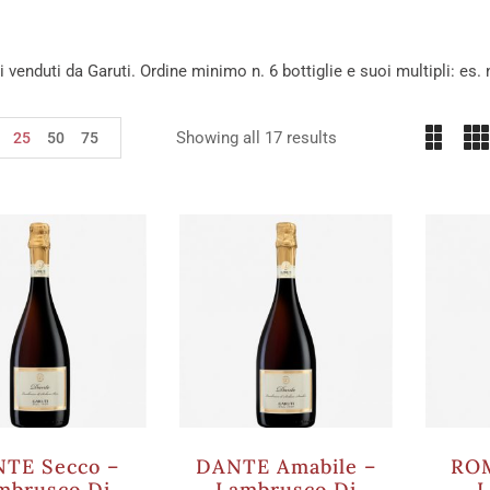
ini venduti da Garuti. Ordine minimo n. 6 bottiglie e suoi multipli: es. n
Showing all 17 results
25
50
75
TE Secco –
DANTE Amabile –
ROM
mbrusco Di
Lambrusco Di
L