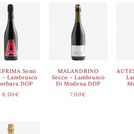
EPRIMA Semi
MALANDRINO
AUTEN
 – Lambrusco
Secco – Lambrusco
La
Sorbara DOP
Di Modena DOP
M
8,00
€
7,00
€