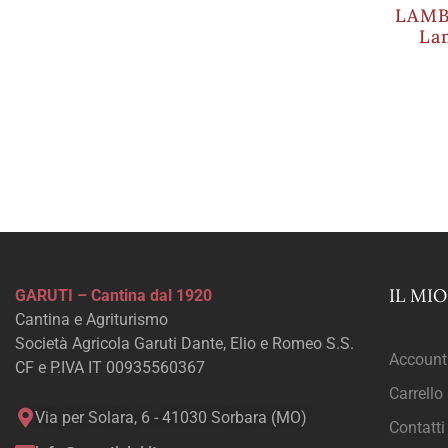
LAMB
La
IL MI
GARUTI – Cantina dal 1920
Cantina e Agriturismo
Società Agricola Garuti Dante, Elio e Romeo S.S.
Account
CF e P.IVA IT 00935560367
Carrello
Via per Solara, 6 - 41030 Sorbara (MO)
Contatti