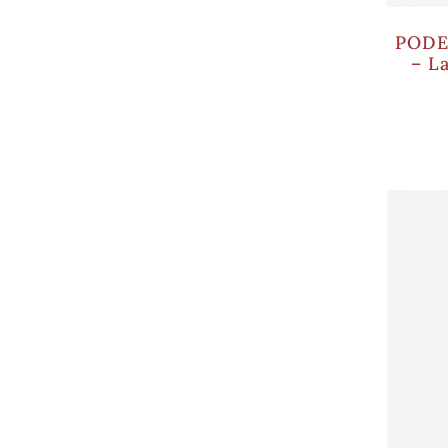
PODE
– L