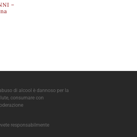
NNI –
gna
abuso di alcool è dannoso per la
lute, consumare con
oderazione
vete responsabilmente