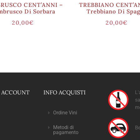
RUSCO CENT’ANNI –
TREBBIANO CENT’A
mbrusco Di Sorbara
Trebbiano Di Spa
20,00
€
20,00
€
O ACCOUNT
INFO ACQUISTI
L'
sa
m
Ordine Vini
Metodi di
Be
pagamento