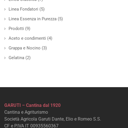
Linea Fondatori
(5)
Linea Essenza in Purezza
(5)
Prodotti
(9)
Aceto e condimenti
(4)
Grappa e Nocino
(3)
Gelatina
(2)
GARUTI – Cantina dal 1920
Cantina e Agriturismo
Società Agricola Garuti Dante, Elio e Romeo S.S.
CF e P.IVA IT 00935560367