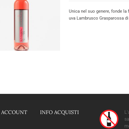
Unica nel suo genere, fonde la f
uva Lambrusco Grasparossa di C
O ACCOUNT
INFO ACQUISTI
L'
sa
m