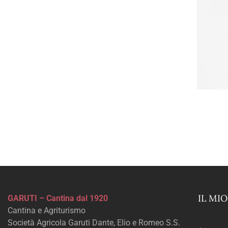
IL MI
GARUTI – Cantina dal 1920
Cantina e Agriturismo
Società Agricola Garuti Dante, Elio e Romeo S.S.