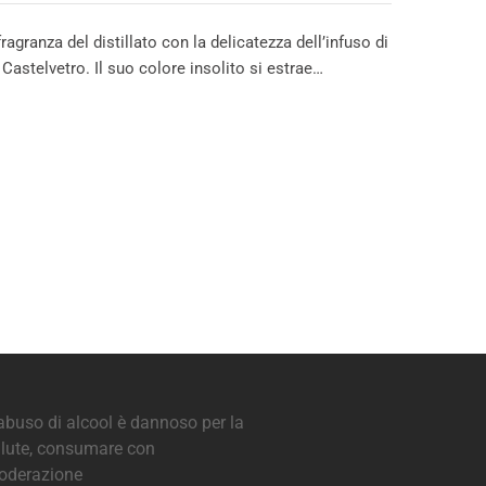
ragranza del distillato con la delicatezza dell’infuso di
astelvetro. Il suo colore insolito si estrae…
abuso di alcool è dannoso per la
lute, consumare con
oderazione