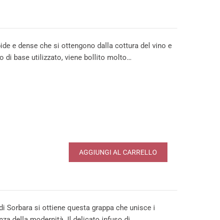
e e dense che si ottengono dalla cottura del vino e
o di base utilizzato, viene bollito molto…
AGGIUNGI AL CARRELLO
i Sorbara si ottiene questa grappa che unisce i
nza della modernità. Il delicato infuso di…