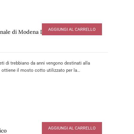
AGGIUNGI AL CARRELLO
onale di Modena DOP – serie Affinato
i di trebbiano da anni vengono destinati alla
 ottiene il mosto cotto utilizzato per la…
AGGIUNGI AL CARRELLO
ico