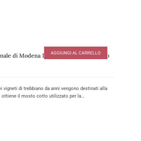
AGGIUNGI AL CARRELLO
onale di Modena DOP – serie Extravecchio
igneti di trebbiano da anni vengono destinati alla
 ottiene il mosto cotto utilizzato per la…