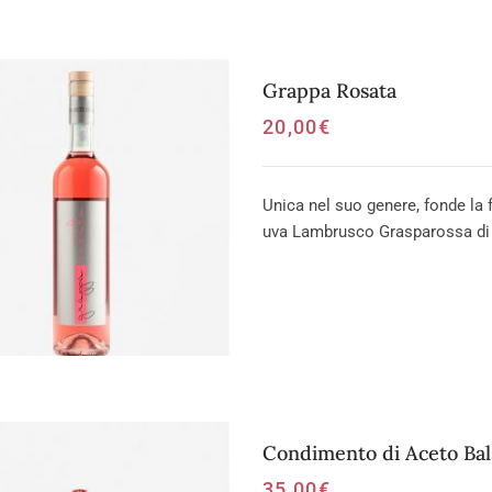
Grappa Rosata
20,00
€
Unica nel suo genere, fonde la f
uva Lambrusco Grasparossa di C
Condimento di Aceto Ba
35,00
€