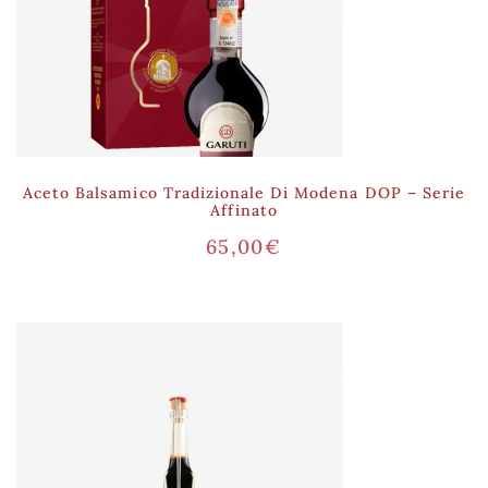
Aceto Balsamico Tradizionale Di Modena DOP – Serie
Affinato
65,00
€