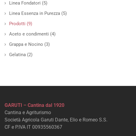
Linea Fondatori
(5)
Linea Essenza in Purezza
(5)
Prodotti
(9)
Aceto e condimenti
(4)
Grappa e Nocino
(3)
Gelatina
(2)
GARUTI – Cantina dal 1920
Cantina e Agriturismo
Società Agricola Garuti Dante, Elio e Romeo S.S.
CF e P.IVA IT 00935560367