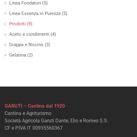
Linea Fondatori
(5)
Linea Essenza in Purezza
(5)
Prodotti
(9)
Aceto e condimenti
(4)
Grappa e Nocino
(3)
Gelatina
(2)
GARUTI – Cantina dal 1920
Cantina e Agriturismo
Società Agricola Garuti Dante, Elio e Romeo S.S.
CF e P.IVA IT 00935560367