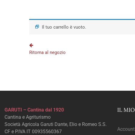
Il tuo carrello è vuoto.
Ritorna al negozio
IL MI
GARUTI – Cantina dal 1920
Cantina e Agriturismo
Società Agricola Garuti Dante, Elio e Romeo S.S.
Account
CF e P.IVA IT 00935560367