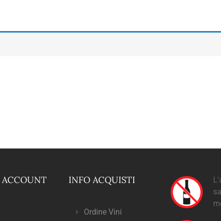
O ACCOUNT
INFO ACQUISTI
L'
sa
m
Ordine Vini