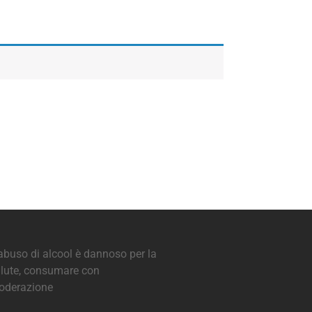
abuso di alcool è dannoso per la
lute, consumare con
oderazione