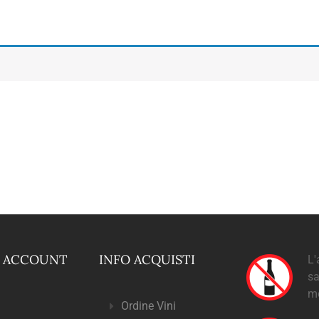
O ACCOUNT
INFO ACQUISTI
L'
sa
m
Ordine Vini