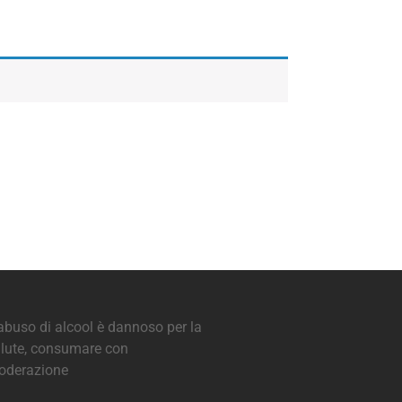
abuso di alcool è dannoso per la
lute, consumare con
oderazione