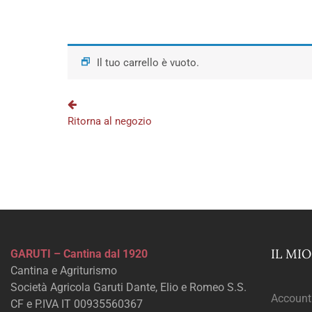
Il tuo carrello è vuoto.
Ritorna al negozio
IL MI
GARUTI – Cantina dal 1920
Cantina e Agriturismo
Società Agricola Garuti Dante, Elio e Romeo S.S.
Account
CF e P.IVA IT 00935560367