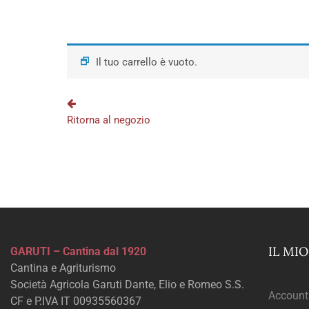
Il tuo carrello è vuoto.
Ritorna al negozio
IL MI
GARUTI – Cantina dal 1920
Cantina e Agriturismo
Società Agricola Garuti Dante, Elio e Romeo S.S.
Account
CF e P.IVA IT 00935560367