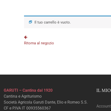
Il tuo carrello è vuoto.
Ritorna al negozio
IL MI
GARUTI – Cantina dal 1920
Cantina e Agriturismo
Società Agricola Garuti Dante, Elio e Romeo S.S.
Account
CF e P.IVA IT 00935560367