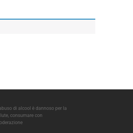
abuso di alcool è dannoso per la
lute, consumare con
oderazione