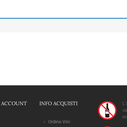
O ACCOUNT
INFO ACQUISTI
L'
sa
m
Ordine Vini